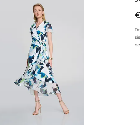
€
De
si
be
in
me
en
lu
de
Di
34
On
Mo
be
on