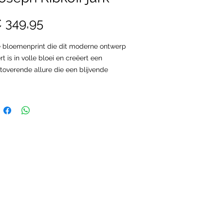
Prijs
 349,95
 bloemenprint die dit moderne ontwerp
ert is in volle bloei en creëert een
toverende allure die een blijvende
druk zal achterlaten. Het kledingstuk
t zijn korte chiffonmouwen met ruches
 hoog-laag zoomlijn roept een jeugdig,
chtig gevoel op dat wordt versterkt door
 gespen aan de zijkant en de sjerp.
t artikel is in ons assortiment van maat
 tot maat 50.
line bestellen is bij ons niet mogelijk!
cht u vragen hebben over de
schikbaarheid neem gerust contact met
s op.