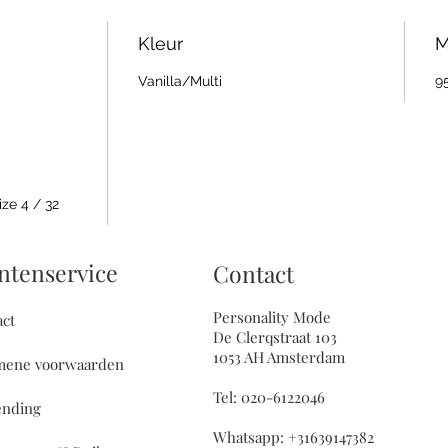
06
Kleur
M
02
17
Vanilla/Multi
9
Wi
Gr
ize 4 / 32
ntenservice
Contact
Personality Mode
act
De Clerqstraat 103
1053 AH Amsterdam
mene voorwaarden
Tel: 020-6122046
ending
Whatsapp: +31639147382