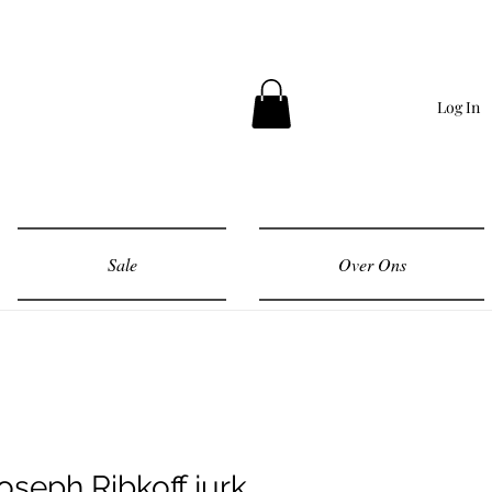
Log In
Sale
Over Ons
oseph Ribkoff jurk