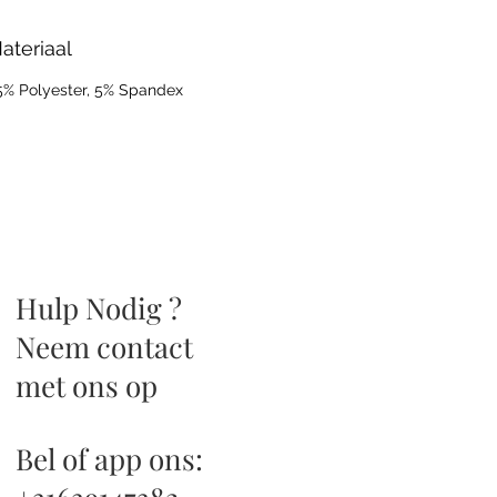
- 39 14 73 82
ateriaal
0- 6 12 20 46 (Di tot Za van 11.00 uur tot
.00 uur geopend).
5% Polyester, 5% Spandex
j verzenden uw pakket met liefde!
atis verzending vanaf €50.-.
Hulp Nodig ?
Neem contact
met ons op
Bel of app ons: