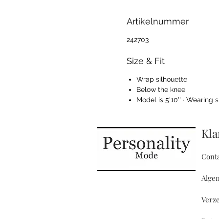
Artikelnummer
242703
Size & Fit
Wrap silhouette
Below the knee
Model is 5'10'' · Wearing s
Kla
Cont
Alge
Verz