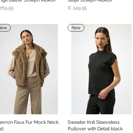
js
Prijs
269,95
€ 249,95
New
New
evron Faux Fur Mock Neck
Snel overzicht
Sweater Knit Sleeveless
Snel overzicht
st
Pullover with Detail black