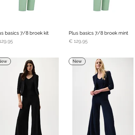
us basics 7/8 broek kit
Snel overzicht
Plus basics 7/8 broek mint
Snel overzicht
js
Prijs
129,95
€ 129,95
New
New