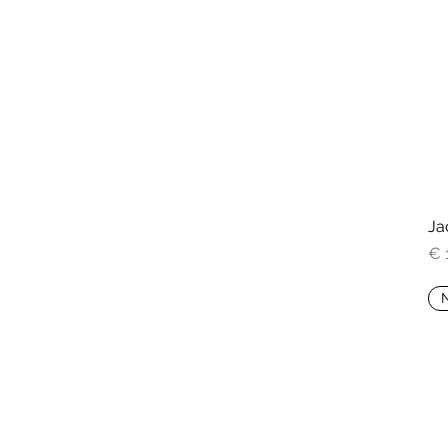
Ja
Pri
€ 