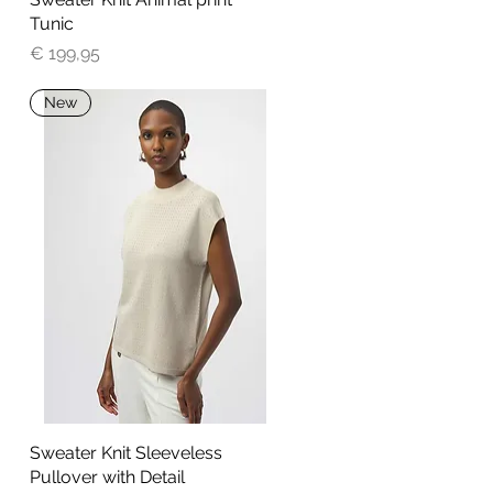
Tunic
Prijs
€ 199,95
New
Sweater Knit Sleeveless
Snel overzicht
Pullover with Detail