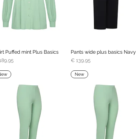
irt Puffed mint Plus Basics
Snel overzicht
Pants wide plus basics Navy
Snel overzicht
js
Prijs
189,95
€ 139,95
New
New