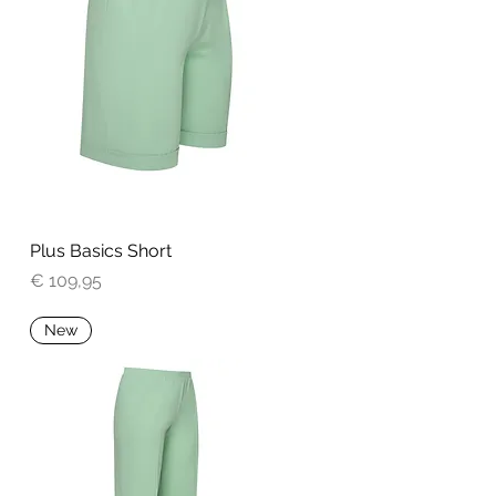
Plus Basics Short
Snel overzicht
Prijs
€ 109,95
New