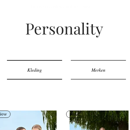
Gratis verzenden vanaf 50,- euro
Personality
Kleding
Merken
New
New