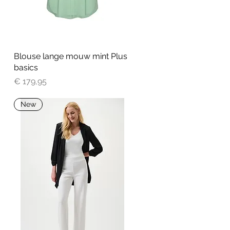
Blouse lange mouw mint Plus
Snel overzicht
basics
Prijs
€ 179,95
New