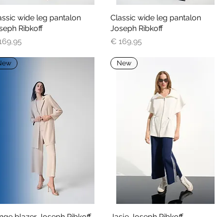
assic wide leg pantalon
Snel overzicht
Classic wide leg pantalon
Snel overzicht
seph Ribkoff
Joseph Ribkoff
js
Prijs
169,95
€ 169,95
New
New
nge blazer Joseph Ribkoff
Snel overzicht
Jasje Joseph Ribkoff
Snel overzicht