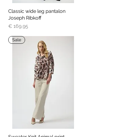
Classic wide leg pantalon
Snel overzicht
Joseph Ribkoff
Prijs
€ 169,95
Sale
Sweater Knit Animal print
Snel overzicht