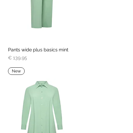
Pants wide plus basics mint
Snel overzicht
Prijs
€ 139,95
New