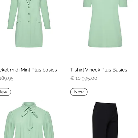
cket midi Mint Plus basics
Snel overzicht
T shirt V neck Plus Basics
Snel overzicht
js
Prijs
189,95
€ 10.995,00
New
New