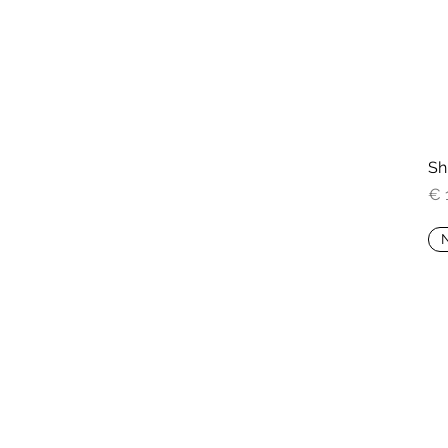
Sh
Pri
€ 