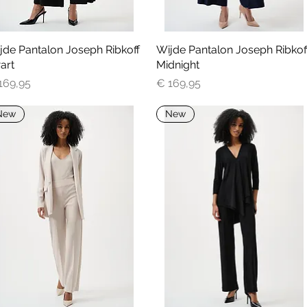
jde Pantalon Joseph Ribkoff
Snel overzicht
Wijde Pantalon Joseph Ribkof
Snel overzicht
art
Midnight
js
Prijs
169,95
€ 169,95
New
New