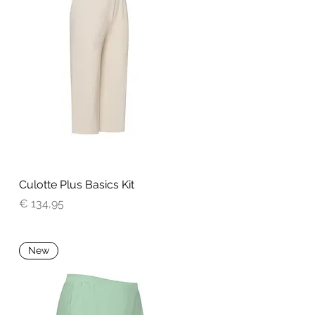
Culotte Plus Basics Kit
Snel overzicht
Prijs
€ 134,95
New