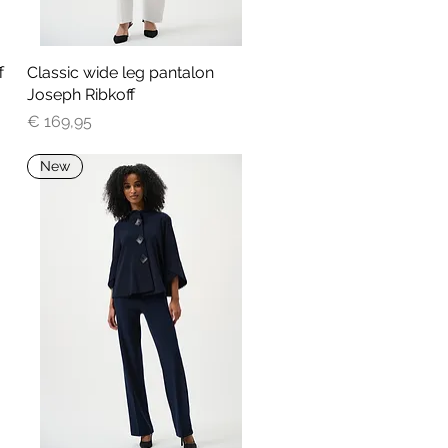
f
Classic wide leg pantalon
Snel overzicht
Joseph Ribkoff
Prijs
€ 169,95
New