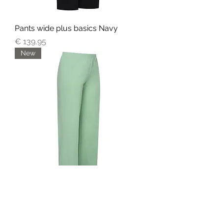
Pants wide plus basics Navy
Prijs
€ 139,95
New
Pants wide plus basics mint
Prijs
€ 139,95
New