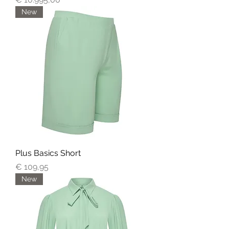
New
Plus Basics Short
Prijs
€ 109,95
New