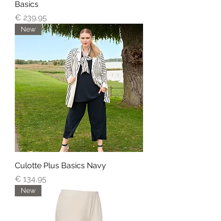
Basics
Prijs
€ 239,95
New
Culotte Plus Basics Navy
Prijs
€ 134,95
New