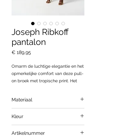
Joseph Ribkoff
pantalon
Prijs
€ 189,95
Omarm de luchtige elegantie en het
opmerkelijke comfort van deze pull-
on broek met tropische print. Het
silhouet van de culotte, gemaakt
van een delicate gaasstof, wiegt
Materiaal
mooi mee met elke stap en
accentueert de onweerstaanbare
100% Polyester
Kleur
allure van het kledingstuk. De
steekzakken voegen een vleugje
Black/Multi
nonchalante charme toe en bieden
Artikelnummer