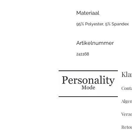
Materiaal
95% Polyester, 5% Spandex
Artikelnummer
241168
Kla
Cont
Alge
Verz
Reto