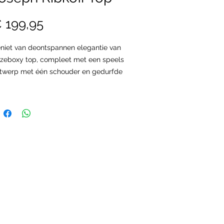
Prijs
 199,95
niet van deontspannen elegantie van
zeboxy top, compleet met een speels
twerp met één schouder en gedurfde
repen met print die de essentie van
id-Frankrijk oproepen.
ze top is gemaakt van luxe zijdeachtige
breide stof en belooft zowel comfort als
ijl. De driekwart mouwen met
nchetten en zoomband geven deze
laxed fit top een geraffineerd accent.
t artikel is in ons assortiment van maat
 tot maat 50.
line bestellen is bij ons niet mogelijk!
cht u vragen hebben over de