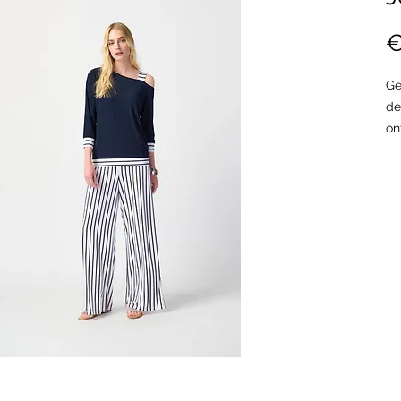
€
Ge
de
on
st
Zu
De
ge
st
ma
re
Di
34
On
Mo