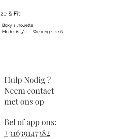
schikbaarheid neem gerust contact met
s op.
ize & Fit
- 39 14 73 82
Boxy silhouette
Model is 5'11'' · Wearing size 6
0- 6 12 20 46 (Di tot Za van 11.00 uur tot
.00 uur geopend).
j verzenden uw pakket met liefde!
atis verzending vanaf €50.-
Hulp Nodig ?
Neem contact
met ons op
Bel of app ons:
+31639147382