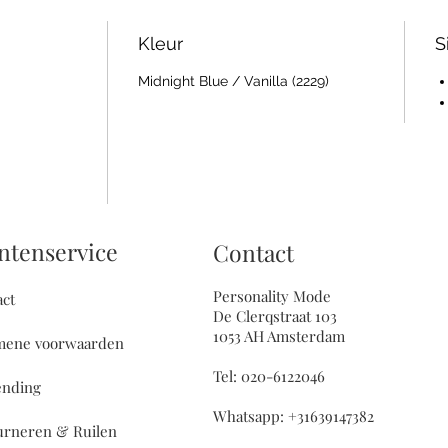
be
on
Kleur
S
06
Midnight Blue / Vanilla (2229)
02
17
Wi
Gr
ntenservice
Contact
Personality Mode
act
De Clerqstraat 103
1053 AH Amsterdam
mene voorwaarden
Tel: 020-6122046
ending
Whatsapp: +31639147382
urneren & Ruilen