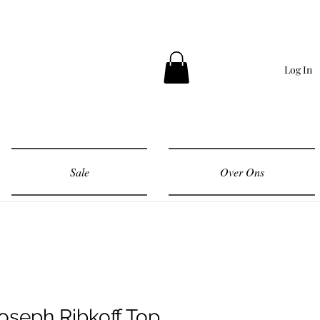
Log In
Sale
Over Ons
oseph Ribkoff Top