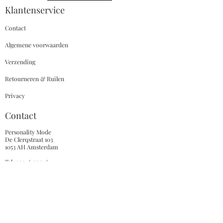
Klantenservice
Contact
Algemene voorwaarden
Verzending
Retourneren & Ruilen
Privacy
Contact
Personality Mode
De Clerqstraat 103
1053 AH Amsterdam
Tel:
020-6122046
Whatsapp:
+31639147382
E-mail:
Info@personality-mode.nl
Hulp Nodig ?