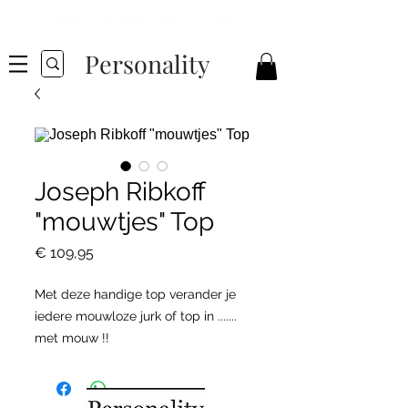
Gratis verzenden vanaf 50,- euro
Personality
Joseph Ribkoff
"mouwtjes" Top
Prijs
€ 109,95
Met deze handige top verander je
iedere mouwloze jurk of top in .......
met mouw !!
Te dragen over je BH.
Dit artikel is in ons assortiment van