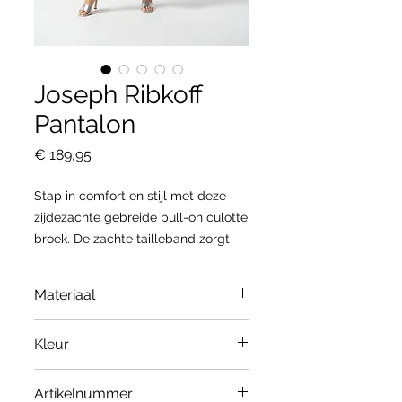
Joseph Ribkoff
Pantalon
Prijs
€ 189,95
Stap in comfort en stijl met deze
zijdezachte gebreide pull-on culotte
broek. De zachte tailleband zorgt
voor de perfecte pasvorm, terwijl de
guipure afwerking aan de onderkant
Materiaal
van de pijpen voor een speelse twist
zorgt. Dit stuk is een must-have
96% Polyester, 4% Spandex
Kleur
toevoeging aan je chique garderobe.
Laat je flair met gemak zien!
Midnight Blue
Artikelnummer