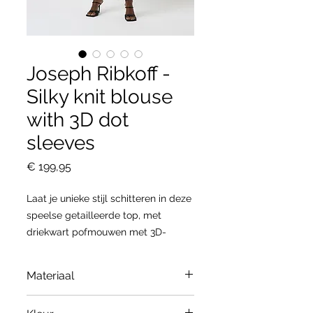
Joseph Ribkoff -
Silky knit blouse
with 3D dot
sleeves
Prijs
€ 199,95
Laat je unieke stijl schitteren in deze
speelse getailleerde top, met
driekwart pofmouwen met 3D-
borduurwerkcombinatie. Een luxe
zijdeachtige gebreide stof creëert
Materiaal
een vormknuffelend silhouet, terwijl
een ronde hals de halslijn flatteert.
96% Polyester, 4% Spandex