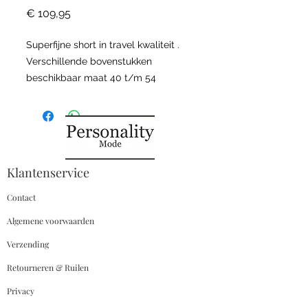
Prijs
€ 109,95
Superfijne short in travel kwaliteit .
Verschillende bovenstukken
beschikbaar maat 40 t/m 54
Wasvoorschriften
TRAVEL STOF:
Travel wordt momenteel veel
Klantenservice
gebruikt als benaming voor een stof
welke over vele super
Contact
eigenschappen beschikt.
Algemene voorwaarden
Maar er is Travel en Travel….
PLUSBASICS gebruikt de enige
Verzending
echte Travel uit Italië.
Retourneren & Ruilen
Daarom kunnen wij het
Privacy
onderstaande (bij juist gebruik én