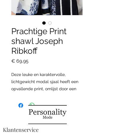
Prachtige Print
shawl Joseph
Ribkoff
Prijs
€ 69,95
Deze leuke en karaktervolle,
lichtgewicht modal sjaal heeft een
opvallende print, omlijst door een
verfijnde rand en afgewerkt met
franjes en kenmerkende JR-
muntaccenten.
Klantenservice