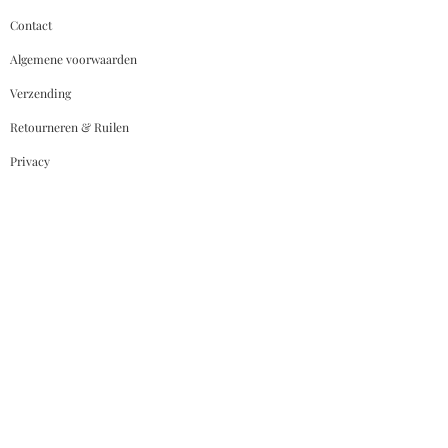
Contact
Algemene voorwaarden
Verzending
Retourneren & Ruilen
Privacy
Contact
Personality Mode
De Clerqstraat 103
1053 AH Amsterdam
Tel:
020-6122046
Whatsapp:
+31639147382
E-mail:
Info@personality-mode.nl
Hulp Nodig ?
Neem contact met ons op