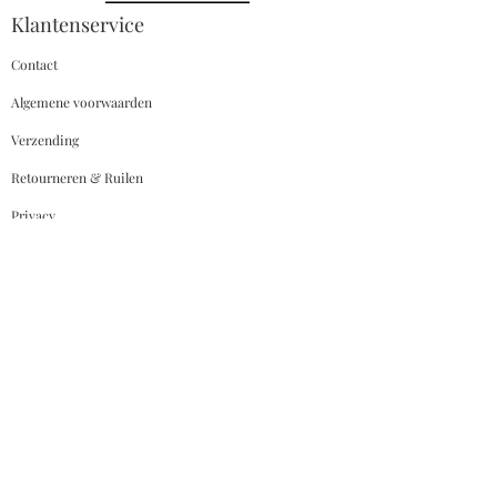
combineert prachtig met diverse
Klantenservice
broeken voor een verzorgde look.
Contact
Algemene voorwaarden
Verzending
Retourneren & Ruilen
Privacy
Contact
Personality Mode
De Clerqstraat 103
1053 AH Amsterdam
Tel:
020-6122046
Whatsapp:
+31639147382
E-mail:
Info@personality-mode.nl
Hulp Nodig ?