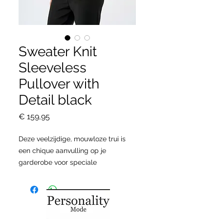
Sweater Knit
Sleeveless
Pullover with
Detail black
Prijs
€ 159,95
Deze veelzijdige, mouwloze trui is
een chique aanvulling op je
garderobe voor speciale
gelegenheden, met een verfijnde col
en elegante strijkdetails. Hij is
gemaakt van een zachte trui met
een flatterende rechte pasvorm en